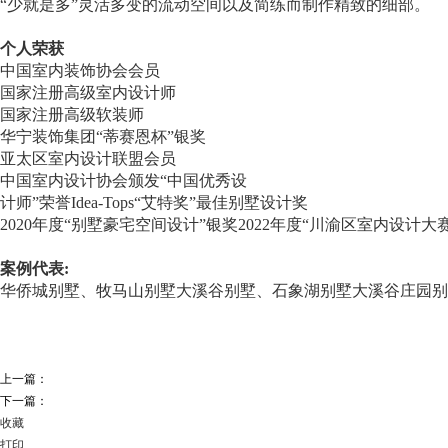
“少就是多”灵活多变的流动空间以及简练而制作精致的细部。
个人荣获
中国室内装饰协会会员
国家注册高级室内设计师
国家注册高级软装师
华宁装饰集团“蒂赛恩杯”银奖
亚太区室内设计联盟会员
中国室内设计协会颁发“中国优秀设
计师”荣誉Idea-Tops“艾特奖”最佳别墅设计奖
2020年度“别墅豪宅空间设计”银奖2022年度“川渝区室内设
案例代表:
华侨城别墅、牧马山别墅大溪谷别墅、石象湖别墅大溪谷庄园别墅
上一篇：
下一篇：
收藏
打印