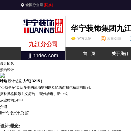
全国分公司
[切换]
华宁装饰集团九
官方认证
质量保障
九江分公司
首 页
关于我们
jj.hndec.com
设计团队
预约设计
叶晗
设计总监
人气( 3215 )
“少就是多”灵活多变的流动空间以及简练而制作精致的细部。
擅长风格
国际主义简约、 现代轻奢、新中式
从业时间
14年+
介绍
叶晗 设计总监
设计理念: