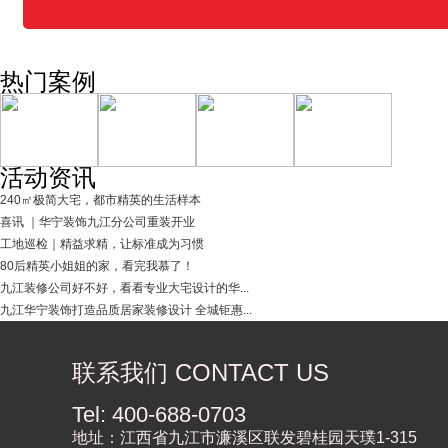
热门案例
活动资讯
240㎡极简大宅，都市精英的生活样本
喜讯 ｜华宁装饰九江分公司重装开业
工地巡检｜精益求精，让标准成为习惯
80后精英小姐姐的家，看完我慕了！
九江装修公司好不好，看看专业大宅设计的华...
九江华宁装饰打造品质居家装修设计 全城钜惠...
联系我们 CONTACT US
Tel: 400-688-0703
地址：江西省九江市濂溪区联发碧桂园天璞1-315